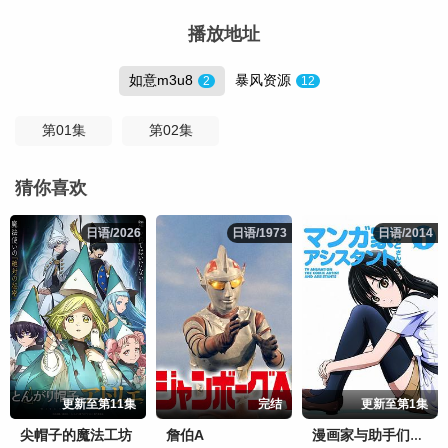
播放地址
如意m3u8
暴风资源
2
12
第01集
第02集
猜你喜欢
日语/2026
日语/2026
日语/1973
日语/1973
日语/2014
日语/2014
更新至第11集
完结
更新至第1集
尖帽子的魔法工坊
詹伯A
漫画家与助手们OVA1