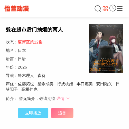
躲在超市后门抽烟的两人
状态：
更新至第12集
地区：日本
语言：日语
年份：2026
导演：
铃木理人
森葵
声优：
佐藤拓也
星希成奏
行成桃姬
丰口惠美
安田陆矢
日
笠阳子
高桥伸也
简介：
暂无简介，敬请期待
详情
立即播放
追番