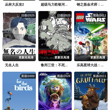
丛林大反攻2
超级马力欧银河大电影
钢之炼金术师：单纯的人们
日语/2025
日语/2025
日语/2025
日语/2025
英语/2011
英语/2011
更新至高清
更新至高清
更新至高清
无名人生
鲁邦三世：不死身的血族
乐高星球大战：学徒危机
英语/2000
英语/2000
英语/2026
英语/2026
英语/2011
英语/2011