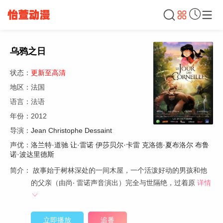
乌鸦之日
状态：
更新至高清
地区：法国
语言：法语
年份：2012
导演：
Jean Christophe Dessaint
声优：
洛兰特·道驰
让·雷诺
伊莎贝尔·卡雷
克洛德·夏布洛尔
布鲁
诺·波达里德斯
简介：
故事始于树林深处的一间木屋，一个活泼好动的男孩和他
的父亲（由尚‧ 雷诺声音演出）完全与世隔绝，过着原
详情
立即播放
追番