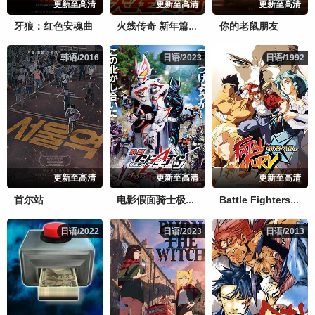
更新至高清
更新至高清
更新至高清
牙狼：红色安魂曲
你的老鼠朋友
火线传奇 新年篇之捉汪大作战
韩语/2016
韩语/2016
日语/2023
日语/2023
日语/1992
日语/1992
更新至高清
更新至高清
更新至高清
首尔站
电影假面骑士极狐：4位王者与黑狐
Battle Fighters 饿狼传说
日语/2022
日语/2022
日语/2023
日语/2023
日语/2013
日语/2013