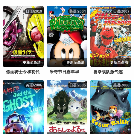
日语/2019
日语/2019
英语/2004
英语/2004
日语/2007
日语/2007
更新至高清
更新至高清
更新至高清
假面骑士令和初代
米奇节日嘉年华
兽拳战队激气连者 特别DVD gyungyun！拳圣大运动会
英语/2006
英语/2006
日语/2005
日语/2005
英语/2006
英语/2006