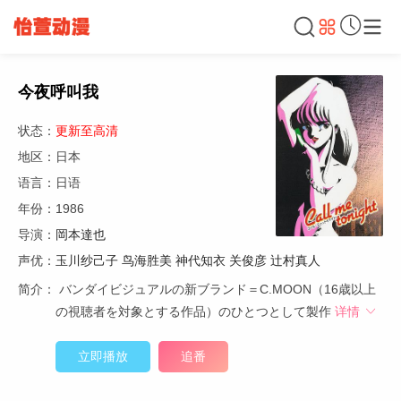
今夜呼叫我
状态：
更新至高清
地区：日本
语言：日语
年份：1986
导演：
岡本達也
声优：
玉川纱己子
鸟海胜美
神代知衣
关俊彦
辻村真人
简介：
バンダイビジュアルの新ブランド＝C.MOON（16歳以上
の視聴者を対象とする作品）のひとつとして製作
详情
立即播放
追番