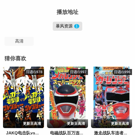
播放地址
暴风资源
1
高清
猜你喜欢
日语/1978
日语/1978
日语/1997
日语/1997
日语/1996
日语/1996
更新至高清
更新至高清
更新至高清
JAKQ电击队vs五连者
电磁战队百万连者剧场版
激走战队车连者剧场版