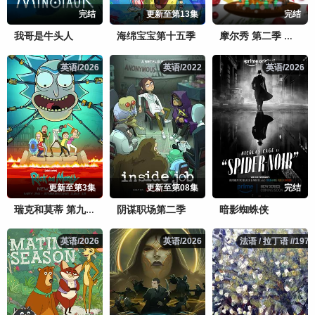
完结
更新至第13集
完结
我哥是牛头人
海绵宝宝第十五季
摩尔秀 第二季 中文配音
英语/2026
英语/2026
英语/2022
英语/2022
英语/2026
英语/2026
更新至第3集
更新至第08集
完结
阴谋职场第二季
暗影蜘蛛侠
瑞克和莫蒂 第九季
英语/2026
英语/2026
英语/2026
英语/2026
法语 / 拉丁语 //1971
法语 / 拉丁语 //1971