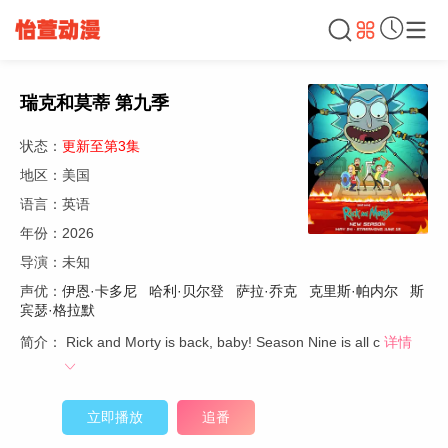
瑞克和莫蒂 第九季
状态：
更新至第3集
地区：美国
语言：英语
年份：2026
导演：未知
声优：
伊恩·卡多尼
哈利·贝尔登
萨拉·乔克
克里斯·帕内尔
斯
宾瑟·格拉默
简介：
Rick and Morty is back, baby! Season Nine is all c
详情
立即播放
追番