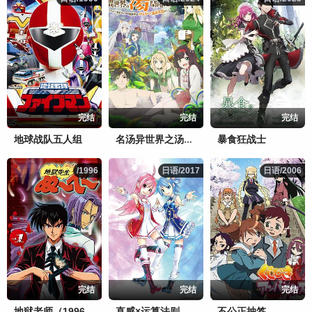
完结
完结
完结
地球战队五人组
暴食狂战士
名汤异世界之汤开拓记～40岁左右的温泉迷的转生地是悠闲的温泉天国～
/1996
/1996
日语/2017
日语/2017
日语/2006
日语/2006
完结
完结
完结
直感×运算法则
不公正抽签