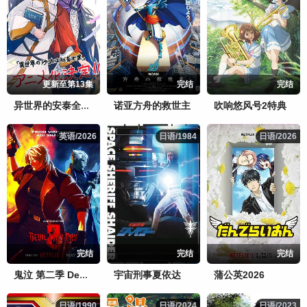
更新至第13集
完结
完结
诺亚方舟的救世主
吹响悠风号2特典
异世界的安泰全看社畜
英语/2026
英语/2026
日语/1984
日语/1984
日语/2026
日语/2026
完结
完结
完结
宇宙刑事夏依达
蒲公英2026
鬼泣 第二季 Devil May Cry Season 2
日语/1990
日语/1990
日语/2024
日语/2024
日语/2023
日语/2023