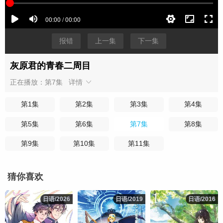
报错
上一集
下一集
灰原君的青春二周目
正在播放：第7集
详情
第1集
第2集
第3集
第4集
第5集
第6集
第7集
第8集
第9集
第10集
第11集
猜你喜欢
日语/2026
日语/2026
日语/2019
日语/2019
日语/2016
日语/2016