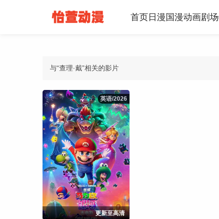
首页
日漫
国漫
动画
剧场
与“查理·戴”相关的影片
英语/2026
英语/2026
更新至高清