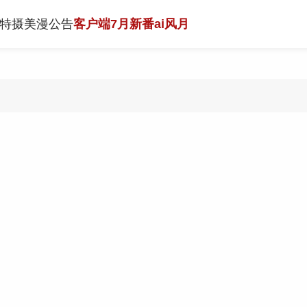
特摄
美漫
公告
客户端
7月新番
ai风月