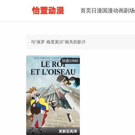
首页
日漫
国漫
动画
剧场
与“保罗·格里莫尔”相关的影片
法语/1980
法语/1980
更新至高清