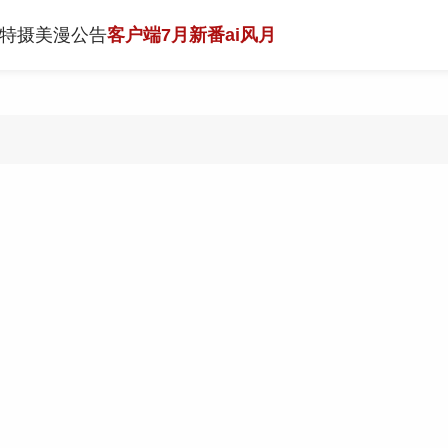
特摄
美漫
公告
客户端
7月新番
ai风月