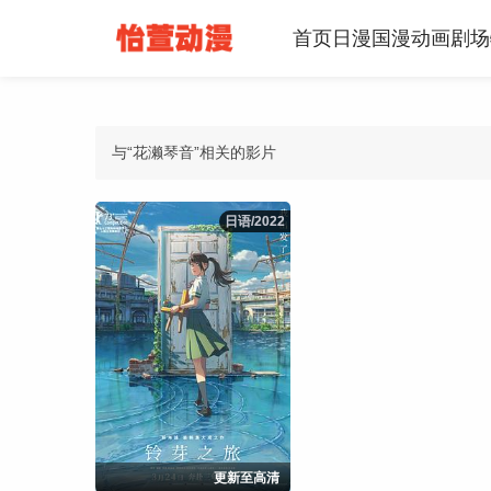
首页
日漫
国漫
动画
剧场
与“花濑琴音”相关的影片
日语/2022
日语/2022
更新至高清