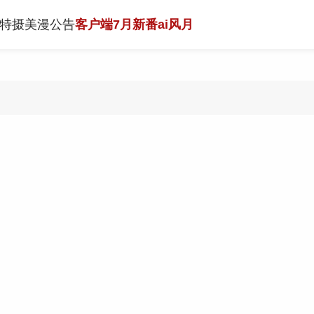
特摄
美漫
公告
客户端
7月新番
ai风月