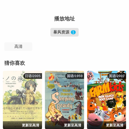
播放地址
暴风资源
1
高清
猜你喜欢
日语/2005
日语/2005
国语/1959
国语/1959
英语/2007
英语/2007
更新至高清
更新至高清
更新至高清