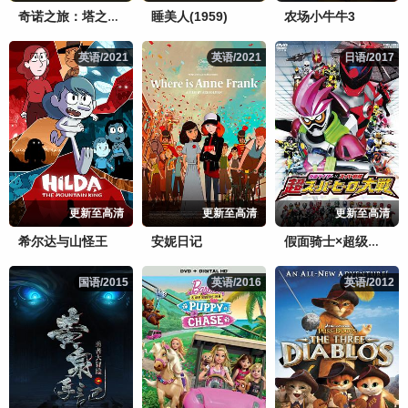
睡美人(1959)
农场小牛牛3
奇诺之旅：塔之国-FreeLance-
英语/2021
英语/2021
英语/2021
英语/2021
日语/2017
日语/2017
更新至高清
更新至高清
更新至高清
希尔达与山怪王
安妮日记
假面骑士×超级战队超超级英雄大战
国语/2015
国语/2015
英语/2016
英语/2016
英语/2012
英语/2012