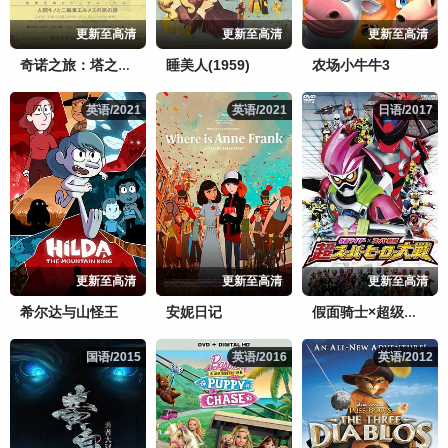
更新至高清
更新至高清
更新至高清
睡美人(1959)
农场小牛牛3
奇诺之旅：塔之国-FreeLance-
英语/2021
英语/2021
英语/2021
英语/2021
日语/2017
日语/2017
更新至高清
更新至高清
更新至高清
希尔达与山怪王
安妮日记
假面骑士×超级战队超超级英雄大战
国语/2015
国语/2015
英语/2016
英语/2016
英语/2012
英语/2012