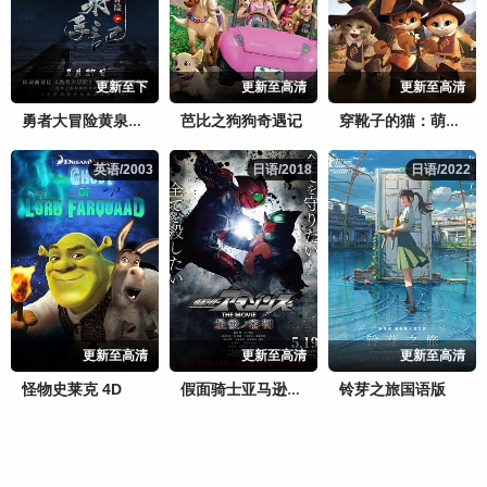
更新至下
更新至高清
更新至高清
芭比之狗狗奇遇记
勇者大冒险黄泉手记（上，中，下）
穿靴子的猫：萌猫三剑客
英语/2003
英语/2003
日语/2018
日语/2018
日语/2022
日语/2022
更新至高清
更新至高清
更新至高清
怪物史莱克 4D
铃芽之旅国语版
假面骑士亚马逊们剧场版最后的审判