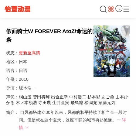
假面骑士W FOREVER AtoZ/命运的盖亚记忆存储
条
状态：
更新至高清
地区：日本
语言：日语
年份：2010
导演：
坂本浩一
声优：
桐山漣
菅田将暉
出合正幸
中村浩二
杉本彩
あご勇
山本ひ
かる
木ノ本嶺浩
寺田農
生井亜実
飛鳥凛
松岡充
須藤元気
简介：
自风都塔建立30年以来，风都的和平持续了相当长一段时
间。但是就在这个夏天，这座平静的城市再起波澜。一
详
情