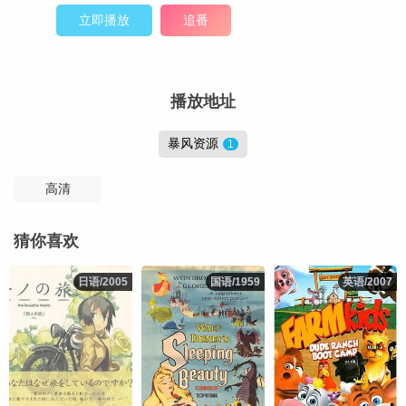
立即播放
追番
播放地址
暴风资源
1
高清
猜你喜欢
日语/2005
日语/2005
国语/1959
国语/1959
英语/2007
英语/2007