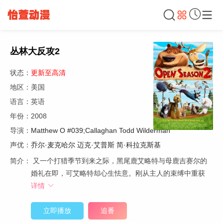
丛林大反攻2
状态：
更新至高清
地区：美国
语言：英语
年份：2008
导演：
Matthew O #039;Callaghan
Todd Wilderman
声优：
乔尔·麦克哈尔
迈克·艾普斯
简·科拉克斯基
简介：
又一个打猎季节到来之际，黑尾鹿艾略特与母鹿吉赛尔的
婚礼在即，可艾略特却心生怯意。刚从主人的束缚中重获
详情
立即播放
追番