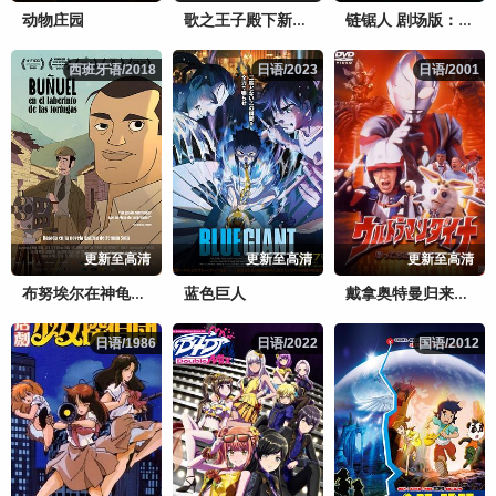
动物庄园
歌之王子殿下新剧场版
链锯人 剧场版：蕾塞篇
西班牙语/2018
西班牙语/2018
日语/2023
日语/2023
日语/2001
日语/2001
更新至高清
更新至高清
更新至高清
蓝色巨人
布努埃尔在神龟迷宫中
戴拿奥特曼归来的哈乃次郎
日语/1986
日语/1986
日语/2022
日语/2022
国语/2012
国语/2012