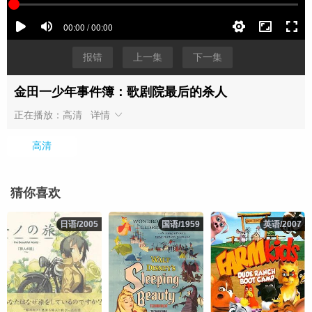
报错
上一集
下一集
金田一少年事件簿：歌剧院最后的杀人
正在播放：高清
详情
高清
猜你喜欢
日语/2005
日语/2005
国语/1959
国语/1959
英语/2007
英语/2007