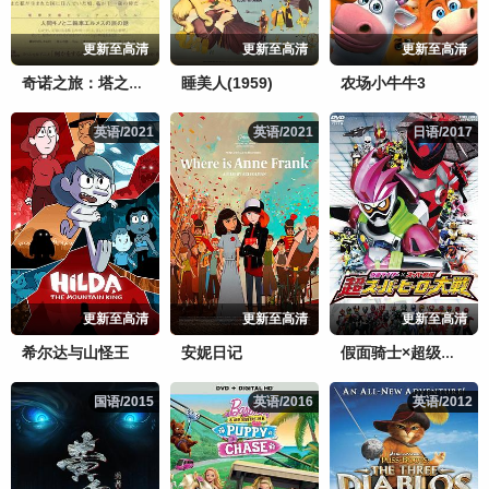
更新至高清
更新至高清
更新至高清
睡美人(1959)
农场小牛牛3
奇诺之旅：塔之国-FreeLance-
英语/2021
英语/2021
英语/2021
英语/2021
日语/2017
日语/2017
更新至高清
更新至高清
更新至高清
希尔达与山怪王
安妮日记
假面骑士×超级战队超超级英雄大战
国语/2015
国语/2015
英语/2016
英语/2016
英语/2012
英语/2012