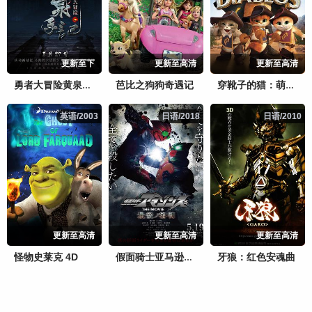
更新至下
更新至高清
更新至高清
芭比之狗狗奇遇记
勇者大冒险黄泉手记（上，中，下）
穿靴子的猫：萌猫三剑客
英语/2003
英语/2003
日语/2018
日语/2018
日语/2010
日语/2010
更新至高清
更新至高清
更新至高清
怪物史莱克 4D
牙狼：红色安魂曲
假面骑士亚马逊们剧场版最后的审判