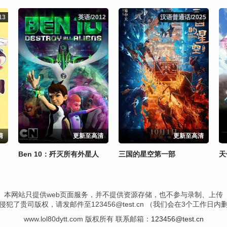
13
13
英语/2012
英语/2012
汉语普通话/2025
汉语普通话/2025
清
更新至高清
更新至高清
Ben 10：歼灭所有外星人
三国的星空第一部
天
本网站只提供web页面服务，并不提供资源存储，也不参与录制、上传
犯了贵司版权，请发邮件至123456@test.cn （我们会在3个工作日
www.lol80dytt.com 版权所有 联系邮箱：
123456@test.cn