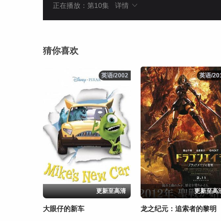
正在播放：第10集
详情
猜你喜欢
英语/2002
英语/2002
英语/20
英语/20
更新至高清
更新至高
大眼仔的新车
龙之纪元：追索者的黎明