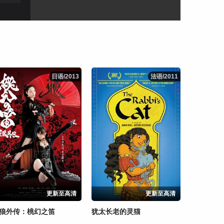
日语/2013
日语/2013
法语/2011
法语/2011
更新至高清
更新至高清
狼外传：桃幻之笛
犹太长老的灵猫