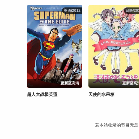
英语/2012
英语/2012
日语/20
日语/20
更新至高清
更新至高
超人大战极英盟
天使的水果糖
若本站收录的节目无意侵