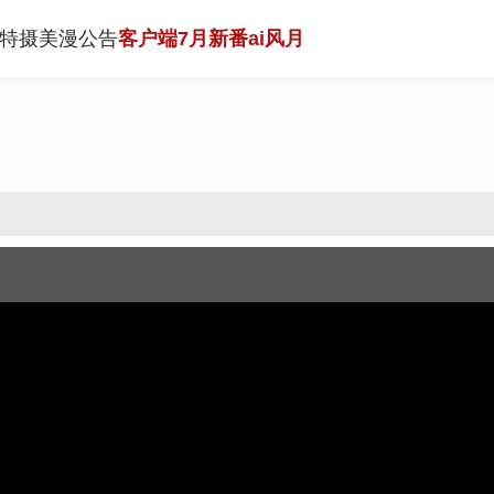
特摄
美漫
公告
客户端
7月新番
ai风月