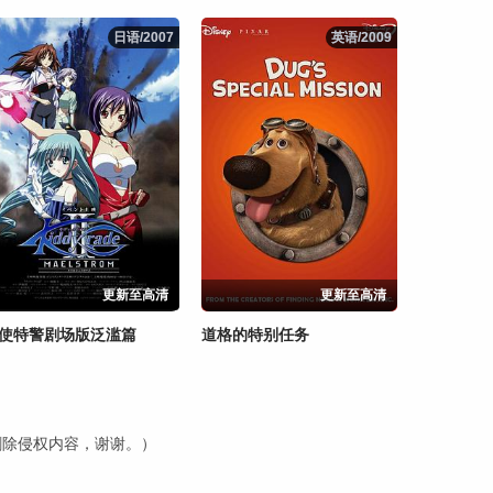
日语/2007
日语/2007
英语/2009
英语/2009
更新至高清
更新至高清
使特警剧场版泛滥篇
道格的特别任务
内删除侵权内容，谢谢。）