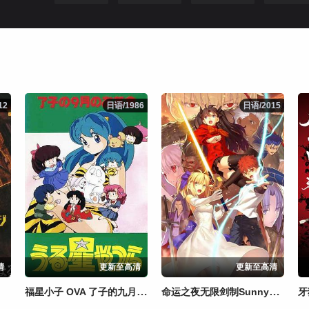
12
12
日语/1986
日语/1986
日语/2015
日语/2015
清
更新至高清
更新至高清
福星小子 OVA 了子的九月茶会
命运之夜无限剑制SunnyDay
牙