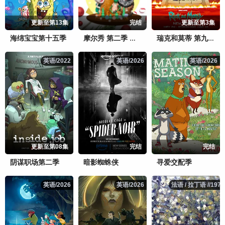
更新至第13集
完结
更新至第3集
海绵宝宝第十五季
摩尔秀 第二季 中文配音
瑞克和莫蒂 第九季
英语/2022
英语/2022
英语/2026
英语/2026
英语/2026
英语/2026
更新至第08集
完结
完结
阴谋职场第二季
暗影蜘蛛侠
寻爱交配季
英语/2026
英语/2026
英语/2026
英语/2026
法语 / 拉丁语 //1971
法语 / 拉丁语 //1971