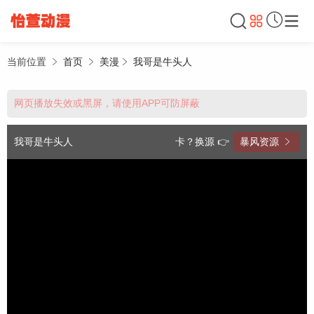
当前位置
首页
美漫
我哥是牛头人
网页播放失效或黑屏，请使用APP可防屏蔽
我哥是牛头人
卡？换源 👉
暴风资源