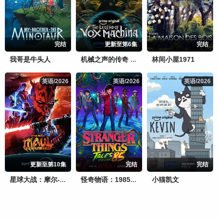
完结
更新至第6集
完结
我哥是牛头人
林间小屋1971
机械之声的传奇 第四季
英语/2026
英语/2026
英语/2026
英语/2026
英语/2026
英语/2026
更新至第10集
完结
完结
小猫凯文
星球大战：摩尔-暗影之王
怪奇物语：1985故事集