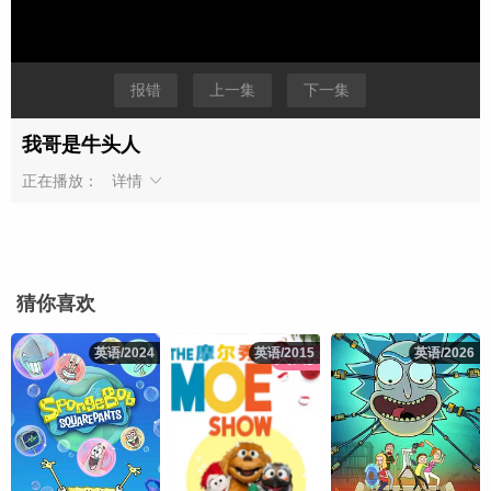
报错
上一集
下一集
我哥是牛头人
正在播放：
详情
猜你喜欢
英语/2024
英语/2024
英语/2015
英语/2015
英语/2026
英语/2026