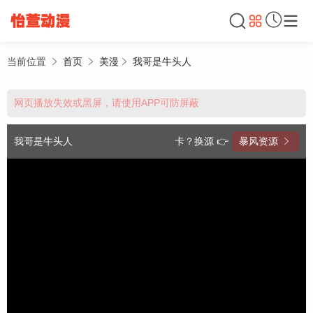
当前位置
首页
美漫
我哥是牛头人
网页播放失效或黑屏，请使用APP可防屏蔽
我哥是牛头人
卡？换源 👉
暴风资源