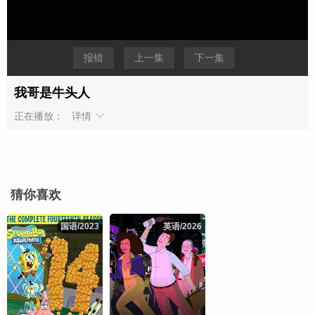
报错
上一集
下一集
我哥是牛头人
正在播放：
详情
猜你喜欢
国语/2023
国语/2023
英语/2026
英语/2026