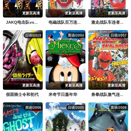
更新至高清
更新至高清
更新至高清
JAKQ电击队vs五连者
电磁战队百万连者剧场版
激走战队车连者剧场版
日语/2019
日语/2019
英语/2004
英语/2004
日语/2007
日语/2007
更新至高清
更新至高清
更新至高清
假面骑士令和初代
米奇节日嘉年华
兽拳战队激气连者 特别DVD gyungyun！拳圣大运动会
英语/2006
英语/2006
日语/2005
日语/2005
英语/2006
英语/2006