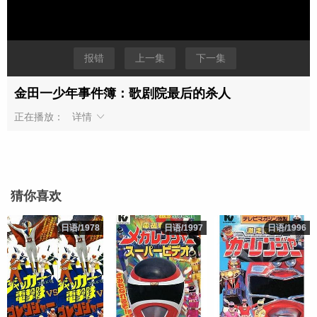
报错
上一集
下一集
金田一少年事件簿：歌剧院最后的杀人
正在播放：
详情
猜你喜欢
日语/1978
日语/1978
日语/1997
日语/1997
日语/1996
日语/1996