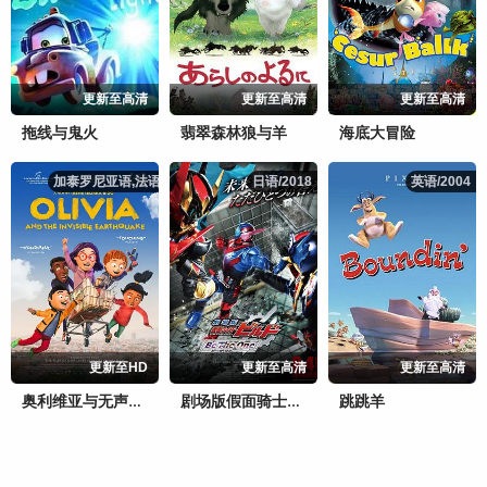
更新至高清
更新至高清
更新至高清
拖线与鬼火
翡翠森林狼与羊
海底大冒险
加泰罗尼亚语,法语,/2025
加泰罗尼亚语,法语,/2025
日语/2018
日语/2018
英语/2004
英语/2004
更新至HD
更新至高清
更新至高清
跳跳羊
奥利维亚与无声震波
剧场版假面骑士创骑合而为一