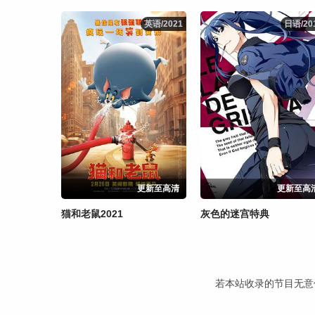
英语/2021
英语/2021
日语/20
日语/20
更新至高清
更新至高
猫和老鼠2021
灰色的迷宫特典
若本站收录的节目无意侵