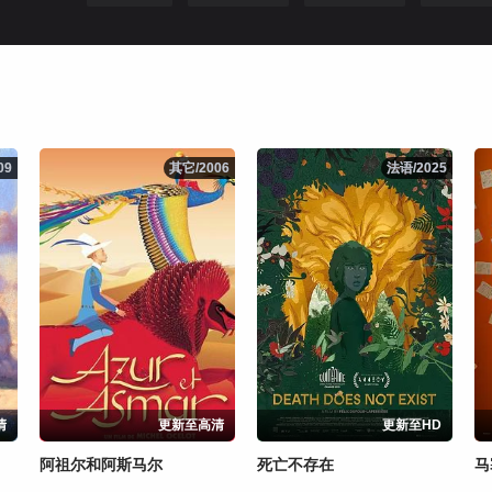
09
09
其它/2006
其它/2006
法语/2025
法语/2025
清
更新至高清
更新至HD
阿祖尔和阿斯马尔
死亡不存在
马