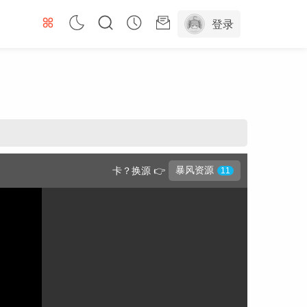
登录
暴风资源
卡？换源 👉