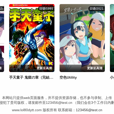
15
15
日语/1991
日语/1991
日语/2021
日语/2021
清
更新至高清
更新至高清
手天童子 鬼獄の章（完結編）
空色Utility
小
本网站只提供web页面服务，并不提供资源存储，也不参与录制、上传
犯了贵司版权，请发邮件至123456@test.cn （我们会在3个工作日
www.lol80dytt.com 版权所有 联系邮箱：
123456@test.cn