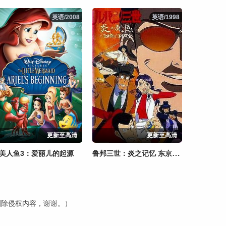
英语/2008
英语/2008
英语/1998
英语/1998
更新至高清
更新至高清
鲁邦三世：炎之记忆 东京危机
美人鱼3：爱丽儿的起源
内删除侵权内容，谢谢。）