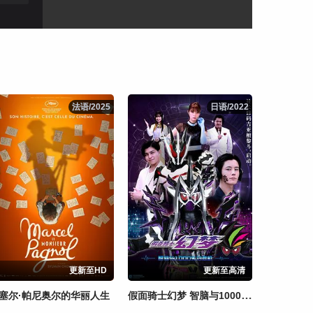
法语/2025
法语/2025
日语/2022
日语/2022
更新至HD
更新至高清
假面骑士幻梦 智脑与1000%的危机
塞尔·帕尼奥尔的华丽人生