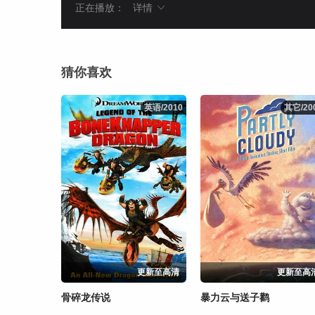
正在播放：
详情
猜你喜欢
英语/2010
英语/2010
其它/20
其它/20
更新至高清
更新至高
骨碎龙传说
暴力云与送子鹳