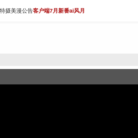
特摄
美漫
公告
客户端
7月新番
ai风月