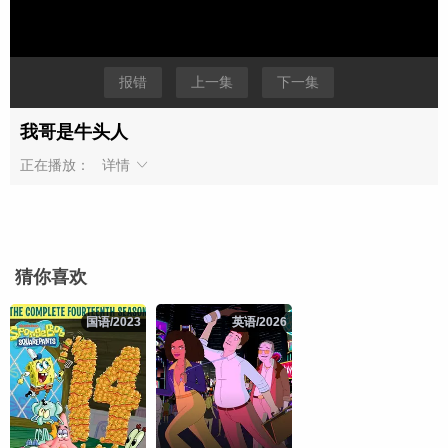
报错
上一集
下一集
我哥是牛头人
正在播放：
详情
猜你喜欢
国语/2023
国语/2023
英语/2026
英语/2026