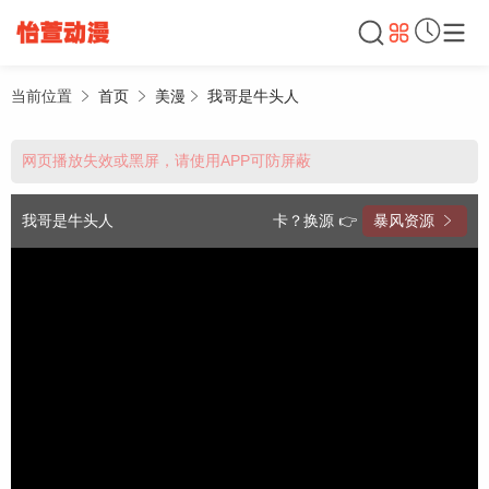
当前位置
首页
美漫
我哥是牛头人
网页播放失效或黑屏，请使用APP可防屏蔽
我哥是牛头人
卡？换源 👉
暴风资源