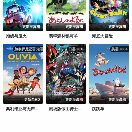
更新至高清
更新至高清
更新至高清
拖线与鬼火
翡翠森林狼与羊
海底大冒险
加泰罗尼亚语,法语,/2025
加泰罗尼亚语,法语,/2025
日语/2018
日语/2018
英语/2004
英语/2004
更新至HD
更新至高清
更新至高清
跳跳羊
奥利维亚与无声震波
剧场版假面骑士创骑合而为一