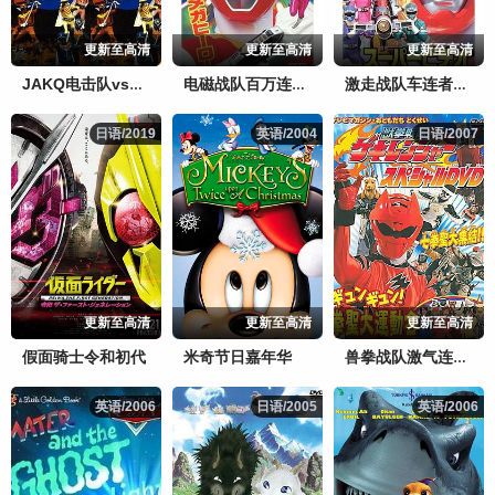
更新至高清
更新至高清
更新至高清
JAKQ电击队vs五连者
电磁战队百万连者剧场版
激走战队车连者剧场版
日语/2019
日语/2019
英语/2004
英语/2004
日语/2007
日语/2007
更新至高清
更新至高清
更新至高清
假面骑士令和初代
米奇节日嘉年华
兽拳战队激气连者 特别DVD gyungyun！拳圣大运动会
英语/2006
英语/2006
日语/2005
日语/2005
英语/2006
英语/2006