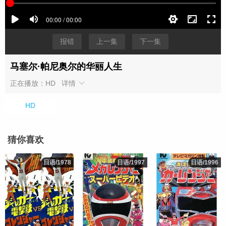
报错
上一集
下一集
马塞尔·帕尼奥尔的华丽人生
正在播放：HD
详情
HD
猜你喜欢
日语/1978
日语/1978
日语/1997
日语/1997
日语/1996
日语/1996