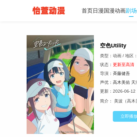
首页
日漫
国漫
动画
剧场
空色Utility
类型：动画 / 地区：
状态：
更新至高清
导演：
斉藤健吾
声优：
高木美佑
天
更新：2026-06-12
简介：
美波（高木
立即播