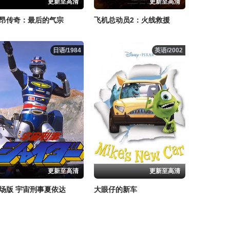
更新至高清
更新至高清
昂传奇：最后的气宗
飞机总动员2：火线救援
日语/1984
日语/1984
英语/2002
英语/2002
更新至高清
更新至高清
场版 宇宙刑事夏依达
大眼仔的新车