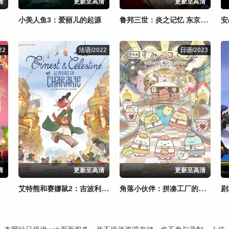
清
更新至高清
更新至高清
鲁邦三世：炎之记忆 东京危机
小美人鱼3：爱丽儿的起源
安
22
22
法语/2022
法语/2022
日语/2023
日语/2023
清
更新至高清
更新至高清
艾特熊和赛娜鼠2：吉波利塔之旅
角落小伙伴：拼凑工厂的不可思议之子
剧