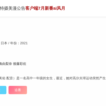
特摄
美漫
公告
客户端
7月新番
ai风月
日本 / 年份：2021
海由梨奈
後藤彩佐
美佑 配音）是一名高中一年级的女生，最近，她对高尔夫球运动突然产
放
追番