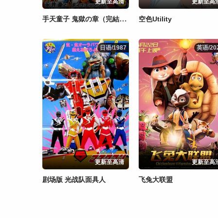
更新至高清
更新至高
手天童子 鬼獄の章（完結編）
空色Utility
日语/1987
日语/1987
英语/20
英语/20
更新至高清
更新至高
剧场版 光战队面具人
飞兔大联盟