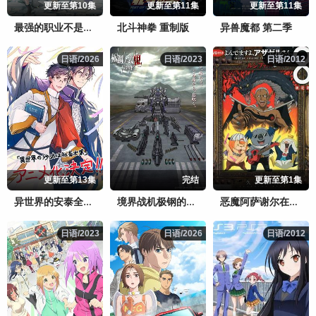
更新至第10集
更新至第11集
更新至第11集
北斗神拳 重制版
异兽魔都 第二季
最强的职业不是勇者也不是贤者好像是鉴定士(伪)的样子?
日语/2026
日语/2026
日语/2023
日语/2023
日语/2012
日语/2012
更新至第13集
完结
更新至第1集
异世界的安泰全看社畜
境界战机极钢的装鬼
恶魔阿萨谢尔在召唤你OAD3路西法篇
日语/2023
日语/2023
日语/2026
日语/2026
日语/2012
日语/2012