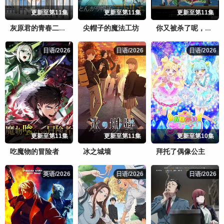
更新至第11集
更新至第11集
更新至第11集
尖帽子的魔法工坊
灰原君的青春二周目
你又被杀了呢，侦探大人
日语/2026
日语/2026
日语/2026
日语/2026
日语/2026
日语/2026
更新至第11集
更新至第11集
更新至第10集
吃魔物的冒险者
冰之城墙
拜托了偶像公主
英语/2026
英语/2026
日语/2026
日语/2026
日语/2026
日语/2026