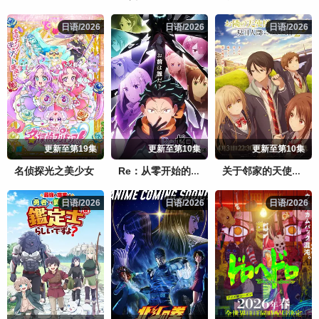
日语/2026
日语/2026
日语/2026
日语/2026
日语/2026
日语/2026
更新至第19集
更新至第10集
更新至第10集
名侦探光之美少女
Re：从零开始的异世界生活 第四季
关于邻家的天使大人不知不觉把我惯成了废人这档子事 第二季
日语/2026
日语/2026
日语/2026
日语/2026
日语/2026
日语/2026