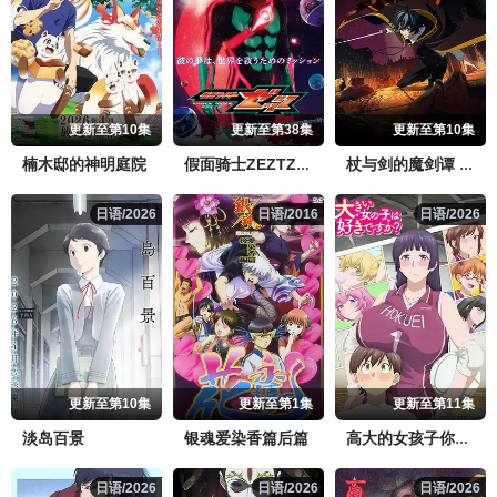
更新至第10集
更新至第38集
更新至第10集
楠木邸的神明庭院
假面骑士ZEZTZ日语
杖与剑的魔剑谭 第二季
日语/2026
日语/2026
日语/2016
日语/2016
日语/2026
日语/2026
更新至第10集
更新至第1集
更新至第11集
淡岛百景
银魂爱染香篇后篇
高大的女孩子你喜欢吗？
日语/2026
日语/2026
日语/2026
日语/2026
日语/2026
日语/2026