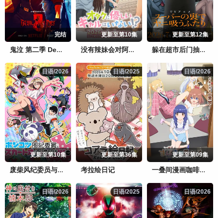
完结
更新至第10集
更新至第12集
鬼泣 第二季 Devil May Cry Season 2
没有辣妹会对阿宅温柔!?
躲在超市后门抽烟的两人
日语/2026
日语/2026
日语/2025
日语/2025
日语/2026
日语/2026
更新至第10集
更新至第36集
更新至第09集
考拉绘日记
废柴风纪委员与裙子长度不合规的JK的故事
一叠间漫画咖啡屋生活！
日语/2026
日语/2026
日语/2025
日语/2025
日语/2026
日语/2026