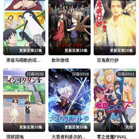
更新至第10集
更新至第10集
更新至第10集
欺诈游戏
百鬼夜行抄
库兹马唱歌的话家里哆啰啰
日语/2026
日语/2026
日语/2026
日语/2026
日语/2012
日语/2012
更新至第10集
更新至第10集
完结
淫狱团地
零之使魔FINAL
大贤者利多尔的时间逆行