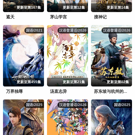
更新至第167集
更新至第12集
更新至第14集
遮天
茅山学宫
搜神记
国语/2021
国语/2021
汉语普通话/2026
汉语普通话/2026
汉语普通话/2026
汉语普通话/2026
更新至第455集
更新至第21集
更新至第02集
万界独尊
汤直志异
苏东坡与杭州的故事
国语/2025
国语/2025
汉语普通话/2026
汉语普通话/2026
国语/2025
国语/2025