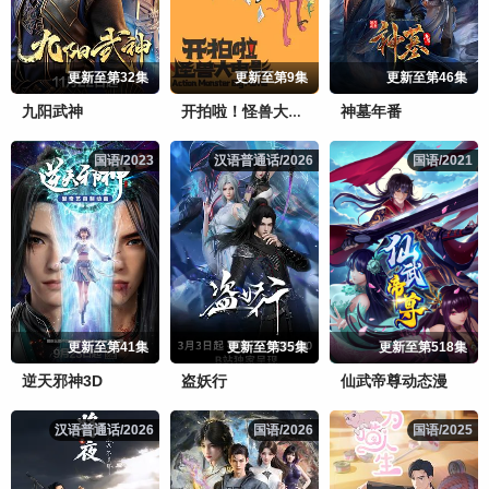
更新至第32集
更新至第9集
更新至第46集
九阳武神
神墓年番
开拍啦！怪兽大电影
国语/2023
国语/2023
汉语普通话/2026
汉语普通话/2026
国语/2021
国语/2021
更新至第41集
更新至第35集
更新至第518集
逆天邪神3D
盗妖行
仙武帝尊动态漫
汉语普通话/2026
汉语普通话/2026
国语/2026
国语/2026
国语/2025
国语/2025