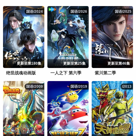
国语/2024
国语/2024
国语/2026
国语/2026
国语/2025
国语/2025
更新至第180集
更新至第25集
更新至第46集
绝世战魂动画版
一人之下 第六季
紫川第二季
国语/2009
国语/2009
国语/2019
国语/2019
/2013
/2013