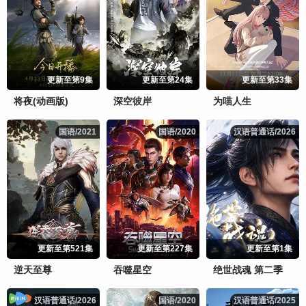
更新至第9集
更新至第24集
更新至第33集
将夜(动画版)
深空彼岸
为喵人生
国语/2021
国语/2021
国语/2020
国语/2020
汉语普通话/2026
汉语普通话/2026
更新至第521集
更新至第227集
更新至第1集
逆天至尊
吞噬星空
绝世战魂 第二季
汉语普通话/2026
汉语普通话/2026
国语/2020
国语/2020
汉语普通话/2025
汉语普通话/2025