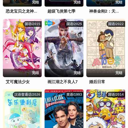
完结
完结
完结
超级飞侠第七季
恐龙宝贝之龙神勇士
神兽金刚2：天神地兽
国语/2015
国语/2015
国语/2025
国语/2025
国语/2022
国语/2022
完结
完结
完结
艾可魔法少女
画江湖之不良人7
婚后日常
汉语普通话/2026
汉语普通话/2026
英语/1993
英语/1993
国语/2014
国语/2014