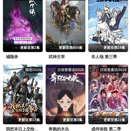
更新至第2集
更新至第664集
更新至第19集
城隍录
武神主宰
非人哉 第三季
国语/2026
国语/2026
汉语普通话/2026
汉语普通话/2026
汉语普通话/2026
汉语普通话/2026
更新至第17集
更新至第3集
更新至第22集
奔跑的木头
成何体统 第二季
我把末日上交给了国家