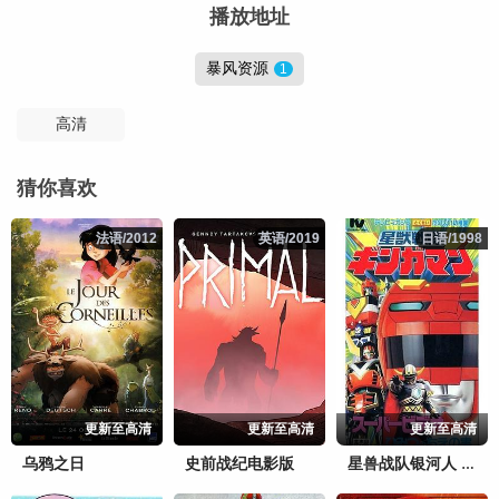
播放地址
暴风资源
1
高清
猜你喜欢
法语/2012
法语/2012
英语/2019
英语/2019
日语/1998
日语/1998
更新至高清
更新至高清
更新至高清
乌鸦之日
史前战纪电影版
星兽战队银河人 剧场版