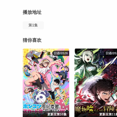
播放地址
第1集
猜你喜欢
日语/2026
日语/2026
日语/20
日语/20
更新至第10集
更新至第11