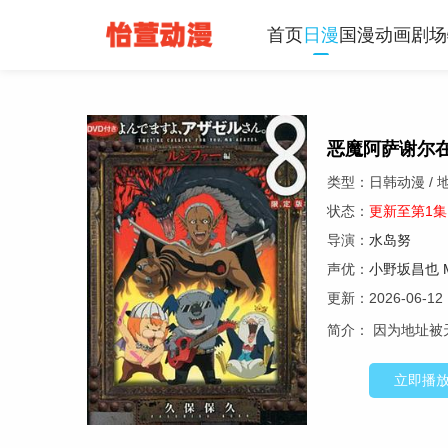
首页
日漫
国漫
动画
剧场
恶魔阿萨谢尔在
类型：日韩动漫 / 地
状态：
更新至第1集
导演：
水岛努
声优：
小野坂昌也
更新：2026-06-12
简介：
因为地址被
立即播