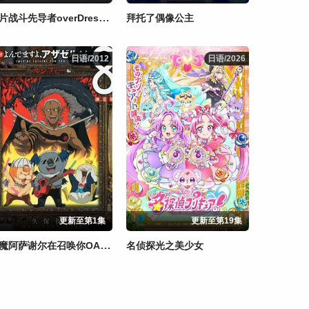
卡片战斗先导者overDress第五季
拜托了偶像公主
日语/2012
日语/2012
日语/2026
日语/2026
更新至第1集
更新至第19集
恶魔阿萨谢尔在召唤你OAD3路西法篇
名侦探光之美少女