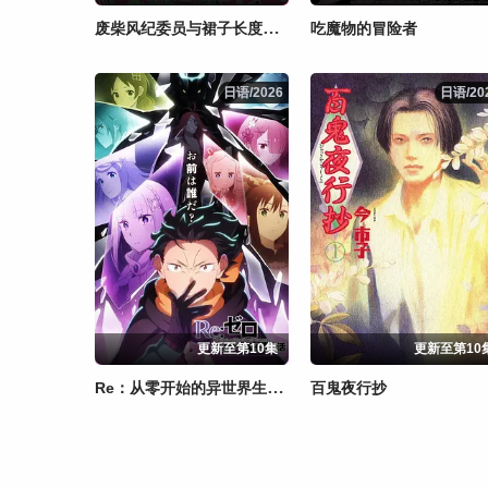
废柴风纪委员与裙子长度不合规的JK的故事
吃魔物的冒险者
日语/2026
日语/2026
日语/20
日语/20
更新至第10集
更新至第10
Re：从零开始的异世界生活 第四季
百鬼夜行抄