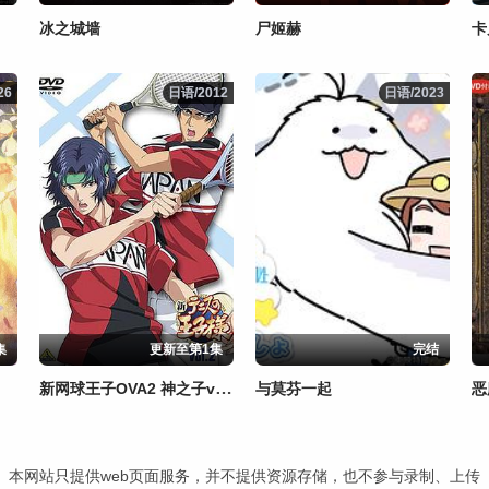
冰之城墙
尸姬赫
26
26
日语/2012
日语/2012
日语/2023
日语/2023
集
更新至第1集
完结
新网球王子OVA2 神之子vs皇帝
与莫芬一起
本网站只提供web页面服务，并不提供资源存储，也不参与录制、上传