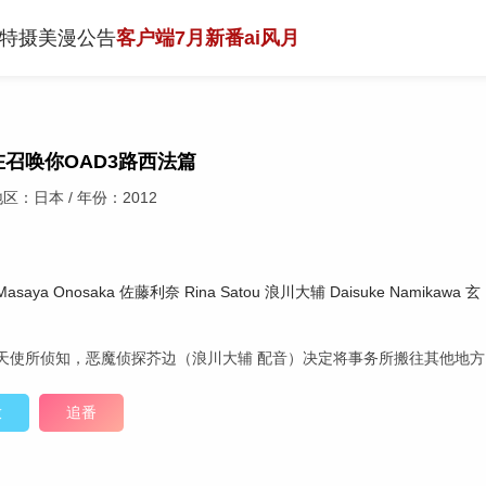
特摄
美漫
公告
客户端
7月新番
ai风月
召唤你OAD3路西法篇
区：日本 / 年份：2012
Masaya
Onosaka
佐藤利奈
Rina
Satou
浪川大辅
Daisuke
Namikawa
玄
天使所侦知，恶魔侦探芥边（浪川大辅 配音）决定将事务所搬往其他地
放
追番