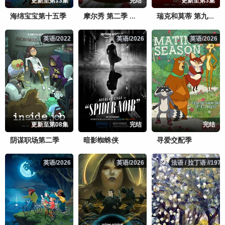
更新至第13集
完结
更新至第3集
海绵宝宝第十五季
摩尔秀 第二季 中文配音
瑞克和莫蒂 第九季
英语/2022
英语/2022
英语/2026
英语/2026
英语/2026
英语/2026
更新至第08集
完结
完结
阴谋职场第二季
暗影蜘蛛侠
寻爱交配季
英语/2026
英语/2026
英语/2026
英语/2026
法语 / 拉丁语 //1971
法语 / 拉丁语 //1971