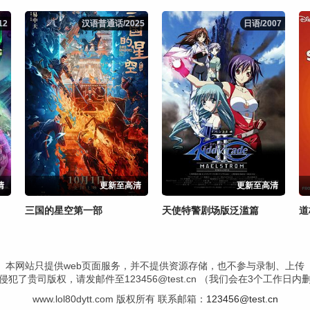
12
12
汉语普通话/2025
汉语普通话/2025
日语/2007
日语/2007
清
更新至高清
更新至高清
三国的星空第一部
天使特警剧场版泛滥篇
道
本网站只提供web页面服务，并不提供资源存储，也不参与录制、上传
犯了贵司版权，请发邮件至123456@test.cn （我们会在3个工作日
www.lol80dytt.com 版权所有 联系邮箱：
123456@test.cn