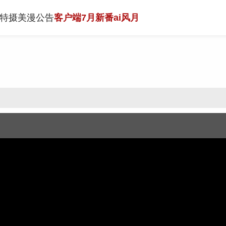
特摄
美漫
公告
客户端
7月新番
ai风月