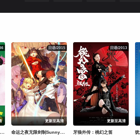
86
86
日语/2015
日语/2015
日语/2013
日语/2013
清
更新至高清
更新至高清
福星小子 OVA 了子的九月茶会
命运之夜无限剑制SunnyDay
牙狼外传：桃幻之笛
犹