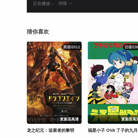
正在播放：
详情
猜你喜欢
英语/2012
英语/2012
日语/19
日语/19
更新至高清
更新至高
龙之纪元：追索者的黎明