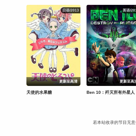
日语/2013
日语/2013
英语/20
英语/20
更新至高清
更新至高
天使的水果糖
Ben 10：歼灭所有外星人
若本站收录的节目无意侵