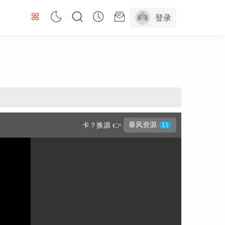
登录
暴风资源
卡？换源 👉