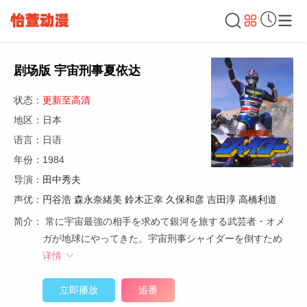
剧场版 宇宙刑事夏依达
状态：
更新至高清
地区：日本
语言：日语
年份：1984
导演：
田中秀夫
声优：
円谷浩
森永奈緒美
鈴木正幸
久保和彦
吉田淳
高橋利道
简介：
常に宇宙最強の相手を求めて銀河を旅する武芸者・オメ
ガが地球にやってきた。宇宙刑事シャイダーを倒すため
详情
立即播放
追番