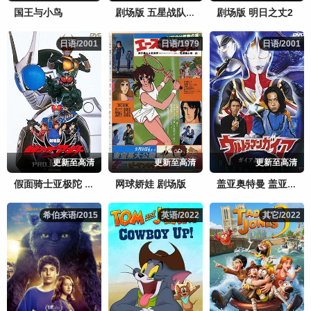
国王与小鸟
剧场版 明日之丈2
剧场版 五星战队大连者
日语/2001
日语/2001
日语/1979
日语/1979
日语/2001
日语/2001
更新至高清
更新至高清
更新至高清
网球娇娃 剧场版
假面骑士亚极陀 剧场版 G4计划
盖亚奥特曼 盖亚再现
希伯来语/2015
希伯来语/2015
英语/2022
英语/2022
其它/2022
其它/2022