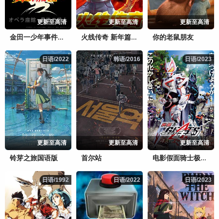
更新至高清
更新至高清
更新至高清
你的老鼠朋友
金田一少年事件簿：歌剧院最后的杀人
火线传奇 新年篇之捉汪大作战
日语/2022
日语/2022
韩语/2016
韩语/2016
日语/2023
日语/2023
更新至高清
更新至高清
更新至高清
铃芽之旅国语版
首尔站
电影假面骑士极狐：4位王者与黑狐
日语/1992
日语/1992
日语/2022
日语/2022
日语/2023
日语/2023