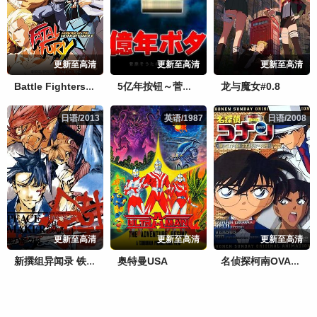
更新至高清
更新至高清
更新至高清
龙与魔女#0.8
Battle Fighters 饿狼传说
5亿年按钮～菅原壮太的超短篇～
日语/2013
日语/2013
英语/1987
英语/1987
日语/2008
日语/2008
更新至高清
更新至高清
更新至高清
奥特曼USA
新撰组异闻录 铁 油小路篇
名侦探柯南OVA6：追踪失踪的钻石，柯南、平次VS基德