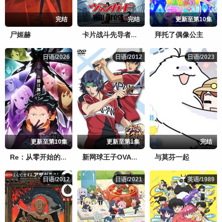
完结
完结
更新至第10集
尸姬赫
拜托了偶像公主
卡片战斗先导者overDress第五季
日语/2026
日语/2026
日语/2012
日语/2012
日语/2023
日语/2023
更新至第10集
更新至第1集
完结
与莫芬一起
Re：从零开始的异世界生活 第四季
新网球王子OVA2 神之子vs皇帝
日语/2012
日语/2012
日语/2021
日语/2021
英语/1989
英语/1989