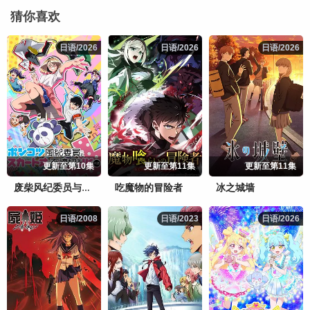
猜你喜欢
日语/2026
日语/2026
日语/2026
日语/2026
日语/2026
日语/2026
更新至第10集
更新至第11集
更新至第11集
吃魔物的冒险者
冰之城墙
废柴风纪委员与裙子长度不合规的JK的故事
日语/2008
日语/2008
日语/2023
日语/2023
日语/2026
日语/2026