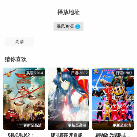
播放地址
暴风资源
1
高清
猜你喜欢
英语/2014
英语/2014
日语/2002
日语/2002
日语/1987
日语/1987
更新至高清
更新至高清
更新至高清
飞机总动员2：火线救援
娜可露露 来自那个人的礼物
剧场版 光战队面具人