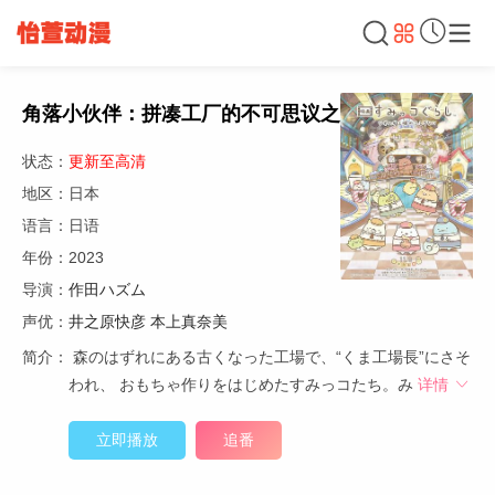
角落小伙伴：拼凑工厂的不可思议之子
状态：
更新至高清
地区：日本
语言：日语
年份：2023
导演：
作田ハズム
声优：
井之原快彦
本上真奈美
简介：
森のはずれにある古くなった工場で、“くま工場長”にさそ
われ、 おもちゃ作りをはじめたすみっコたち。み
详情
立即播放
追番