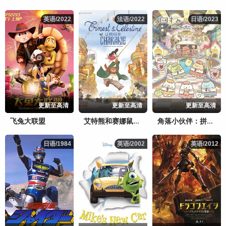
英语/2022
英语/2022
法语/2022
法语/2022
日语/2023
日语/2023
更新至高清
更新至高清
更新至高清
飞兔大联盟
艾特熊和赛娜鼠2：吉波利塔之旅
角落小伙伴：拼凑工厂的不可思议之子
日语/1984
日语/1984
英语/2002
英语/2002
英语/2012
英语/2012