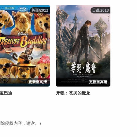
英语/2012
英语/2012
日语/2013
日语/2013
更新至高清
更新至高清
宝巴迪
牙狼：苍哭的魔龙
内删除侵权内容，谢谢。）