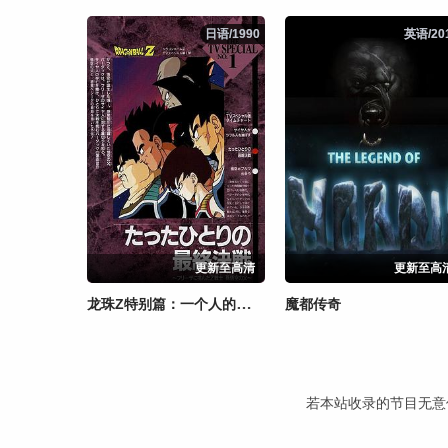
日语/1990
日语/1990
英语/20
英语/20
更新至高清
更新至高
龙珠Z特别篇：一个人的最终决战 挑战弗利萨的Z战士 孙悟空之父
魔都传奇
若本站收录的节目无意侵