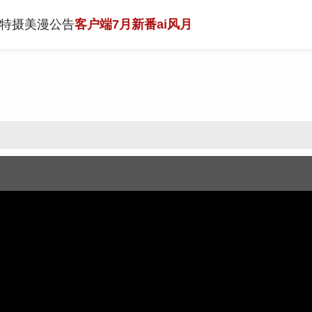
特摄
美漫
公告
客户端
7月新番
ai风月