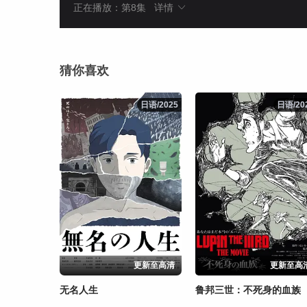
正在播放：第8集
详情
猜你喜欢
日语/2025
日语/2025
日语/20
日语/20
更新至高清
更新至高
无名人生
鲁邦三世：不死身的血族