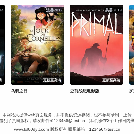
12
12
法语/2012
法语/2012
英语/2019
英语/2019
清
更新至高清
更新至高清
乌鸦之日
史前战纪电影版
护
本网站只提供web页面服务，并不提供资源存储，也不参与录制、上传
犯了贵司版权，请发邮件至123456@test.cn （我们会在3个工作日
www.lol80dytt.com 版权所有 联系邮箱：
123456@test.cn