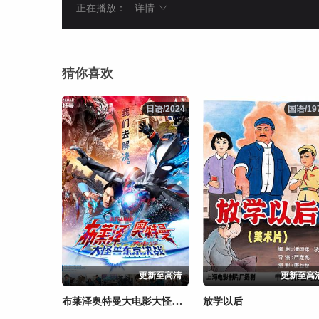
正在播放：
详情
猜你喜欢
日语/2024
日语/2024
国语/19
国语/19
更新至高清
更新至高
布莱泽奥特曼大电影大怪兽东京决战
放学以后