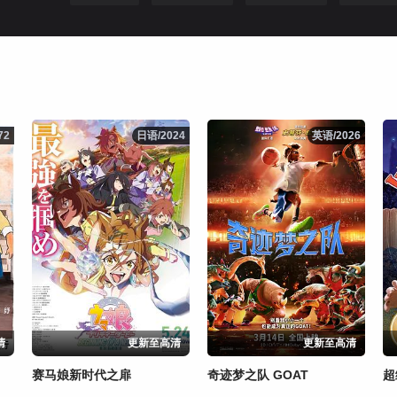
72
72
日语/2024
日语/2024
英语/2026
英语/2026
清
更新至高清
更新至高清
赛马娘新时代之扉
奇迹梦之队 GOAT
超