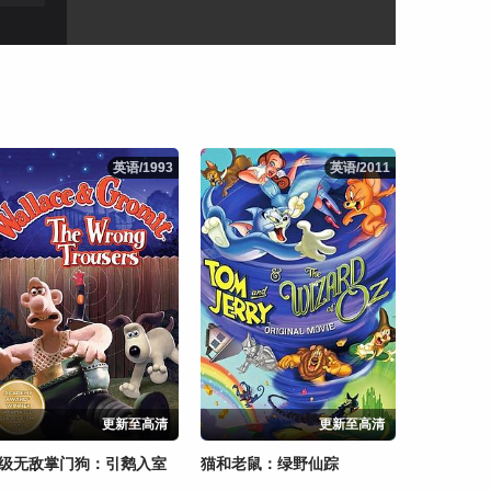
英语/1993
英语/1993
英语/2011
英语/2011
更新至高清
更新至高清
级无敌掌门狗：引鹅入室
猫和老鼠：绿野仙踪