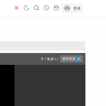
登录
暴风资源
卡？换源 👉