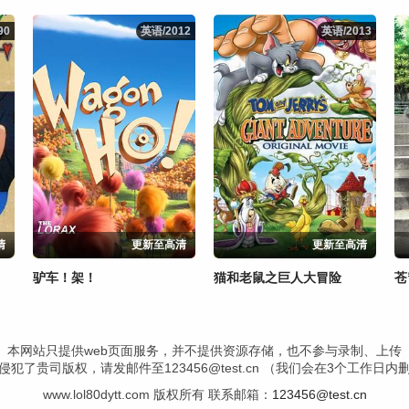
90
90
英语/2012
英语/2012
英语/2013
英语/2013
清
更新至高清
更新至高清
驴车！架！
猫和老鼠之巨人大冒险
本网站只提供web页面服务，并不提供资源存储，也不参与录制、上传
犯了贵司版权，请发邮件至123456@test.cn （我们会在3个工作日
www.lol80dytt.com 版权所有 联系邮箱：
123456@test.cn