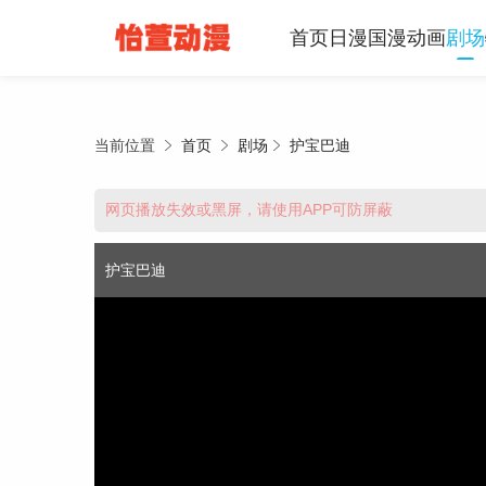
首页
日漫
国漫
动画
剧场
当前位置
首页
剧场
护宝巴迪
推荐使用APP，享受高速线路
网页播放失效或黑屏，请使用APP可防屏蔽
点击下载
护宝巴迪