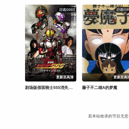
日语/2003
日语/2003
日语/19
日语/19
更新至高清
更新至高
剧场版假面骑士555消失的天堂
藤子不二雄A的梦魔
若本站收录的节目无意侵