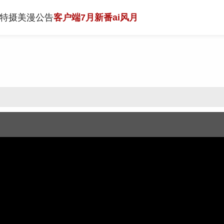
特摄
美漫
公告
客户端
7月新番
ai风月