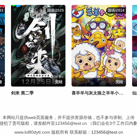
93
93
国语/2025
国语/2025
国语/2014
国语/2014
结
完结
完结
喜羊羊与灰太狼之羊羊小心愿
剑来 第二季
仙
本网站只提供web页面服务，并不提供资源存储，也不参与录制、上传
犯了贵司版权，请发邮件至123456@test.cn （我们会在3个工作日
www.lol80dytt.com 版权所有 联系邮箱：
123456@test.cn