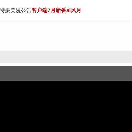
特摄
美漫
公告
客户端
7月新番
ai风月