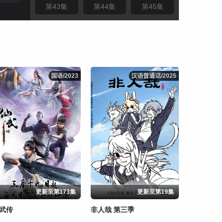
第43集
第44集
第45集
第46集
第47集
第48集
第49集
第50集
国语/2023
国语/2023
汉语普通话/2025
汉语普通话/2025
更新至第173集
更新至第19集
武传
非人哉 第三季