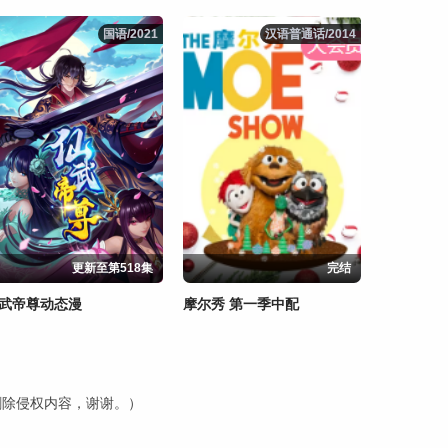
国语/2021
国语/2021
汉语普通话/2014
汉语普通话/2014
更新至第518集
完结
武帝尊动态漫
摩尔秀 第一季中配
内删除侵权内容，谢谢。）