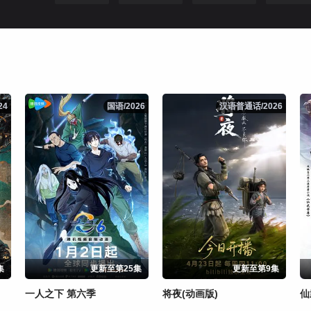
24
24
国语/2026
国语/2026
汉语普通话/2026
汉语普通话/2026
集
更新至第25集
更新至第9集
一人之下 第六季
将夜(动画版)
仙