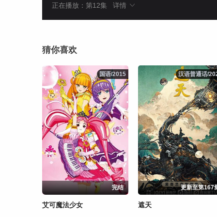
正在播放：第12集
详情
猜你喜欢
国语/2015
国语/2015
汉语普通话/20
汉语普通话/20
完结
更新至第167
艾可魔法少女
遮天