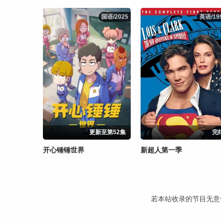
国语/2025
国语/2025
英语/19
英语/19
更新至第52集
完
开心锤锤世界
新超人第一季
若本站收录的节目无意侵