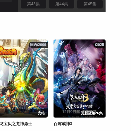
第43集
第44集
第45集
第46集
第47集
第48集
第49集
第50集
国语/2009
国语/2009
/2025
/2025
完结
更新至第26集
龙宝贝之龙神勇士
百炼成神3