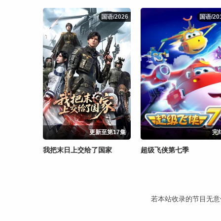
国语/2026
国语/2026
国语/20
国语/20
更新至第17集
完
我把末日上交给了国家
超级飞侠第七季
若本站收录的节目无意侵