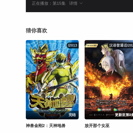
正在播放：第15集
详情
猜你喜欢
/2013
/2013
汉语普通话/20
汉语普通话/20
完结
更新至第8
神兽金刚2：天神地兽
放开那个女巫