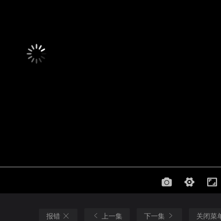
报错
上一集
下一集
关闭菜