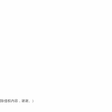
内删除侵权内容，谢谢。）