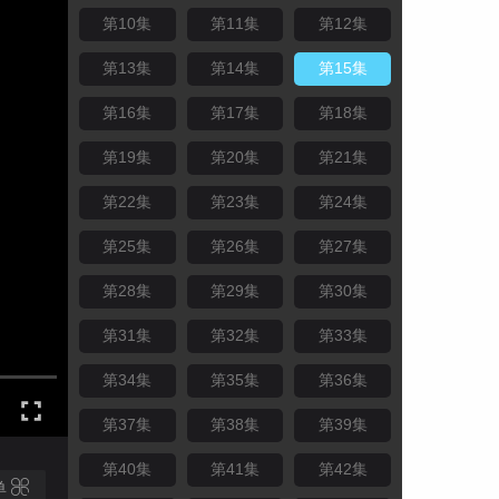
第10集
第11集
第12集
第13集
第14集
第15集
第16集
第17集
第18集
第19集
第20集
第21集
第22集
第23集
第24集
第25集
第26集
第27集
第28集
第29集
第30集
第31集
第32集
第33集
第34集
第35集
第36集
第37集
第38集
第39集
第40集
第41集
第42集
单