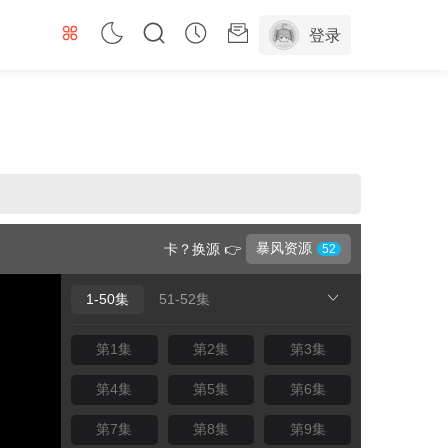
登录
暴风资源
卡？换源 👉
1-50集
51-52集
第1集
第2集
第3集
第4集
第5集
第6集
第7集
第8集
第9集