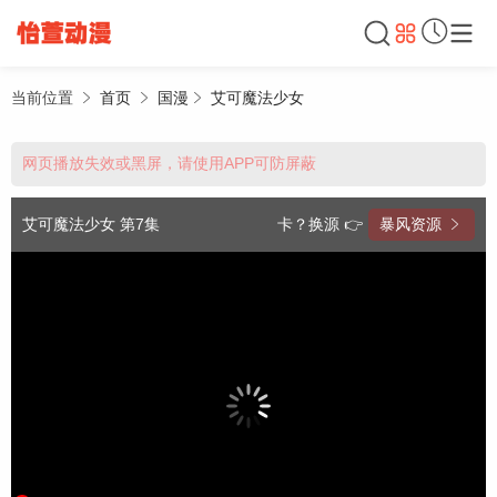
当前位置
首页
国漫
艾可魔法少女
网页播放失效或黑屏，请使用APP可防屏蔽
艾可魔法少女 第7集
卡？换源 👉
暴风资源