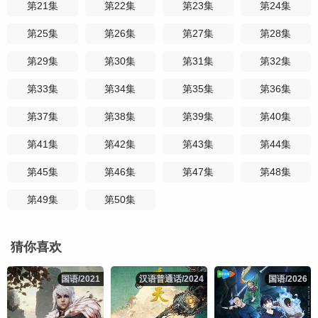
第21集
第22集
第23集
第24集
第25集
第26集
第27集
第28集
第29集
第30集
第31集
第32集
第33集
第34集
第35集
第36集
第37集
第38集
第39集
第40集
第41集
第42集
第43集
第44集
第45集
第46集
第47集
第48集
第49集
第50集
猜你喜欢
国语/2021
国语/2021
汉语普通话/2024
汉语普通话/2024
国语/2026
国语/2026