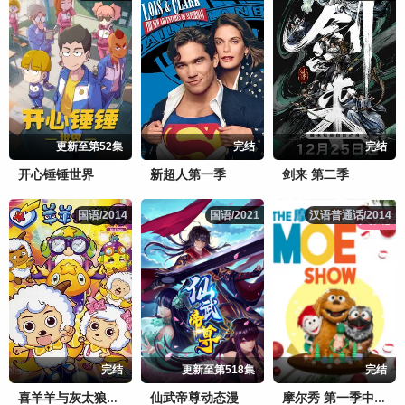
更新至第52集
完结
完结
开心锤锤世界
新超人第一季
剑来 第二季
国语/2014
国语/2014
国语/2021
国语/2021
汉语普通话/2014
汉语普通话/2014
完结
更新至第518集
完结
仙武帝尊动态漫
喜羊羊与灰太狼之羊羊小心愿
摩尔秀 第一季中配