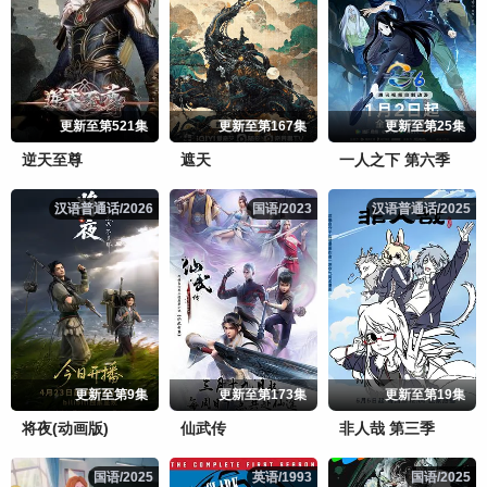
更新至第521集
更新至第167集
更新至第25集
逆天至尊
遮天
一人之下 第六季
汉语普通话/2026
汉语普通话/2026
国语/2023
国语/2023
汉语普通话/2025
汉语普通话/2025
更新至第9集
更新至第173集
更新至第19集
将夜(动画版)
仙武传
非人哉 第三季
国语/2025
国语/2025
英语/1993
英语/1993
国语/2025
国语/2025