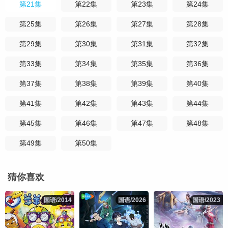
第21集
第22集
第23集
第24集
第25集
第26集
第27集
第28集
第29集
第30集
第31集
第32集
第33集
第34集
第35集
第36集
第37集
第38集
第39集
第40集
第41集
第42集
第43集
第44集
第45集
第46集
第47集
第48集
第49集
第50集
猜你喜欢
国语/2014
国语/2014
国语/2026
国语/2026
国语/2023
国语/2023