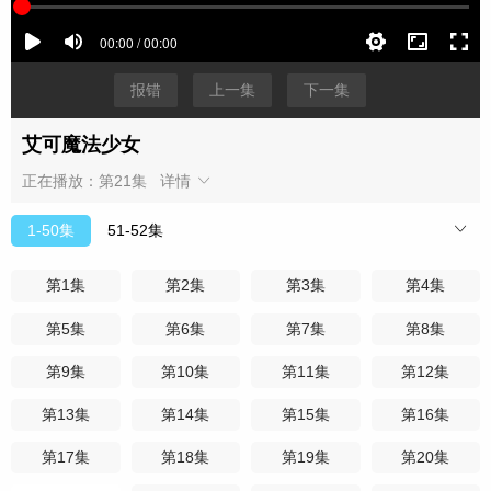
报错
上一集
下一集
艾可魔法少女
正在播放：第21集
详情
1-50集
51-52集
第1集
第2集
第3集
第4集
第5集
第6集
第7集
第8集
第9集
第10集
第11集
第12集
第13集
第14集
第15集
第16集
第17集
第18集
第19集
第20集